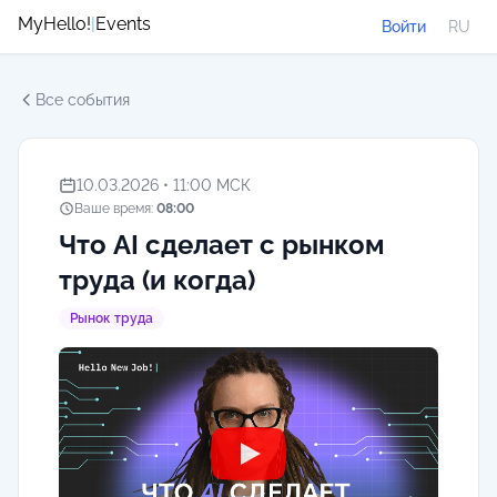
MyHello!
|
Events
Войти
RU
Все события
10.03.2026 • 11:00 МСК
Ваше время:
08:00
Что AI сделает с рынком
труда (и когда)
Рынок труда