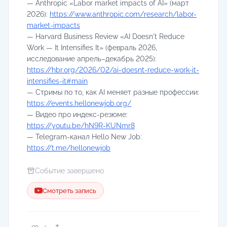
— Anthropic «Labor market impacts of AI» (март
2026):
https://www.anthropic.com/research/labor-
market-impacts
— Harvard Business Review «AI Doesn't Reduce
Work — It Intensifies It» (февраль 2026,
исследование апрель–декабрь 2025):
https://hbr.org/2026/02/ai-doesnt-reduce-work-it-
intensifies-it#main
— Стримы по то, как AI меняет разные профессии:
https://events.hellonewjob.org/
— Видео про индекс-резюме:
https://youtu.be/hN9R-KUNmr8
— Telegram-канал Hello New Job:
https://t.me/hellonewjob
Событие завершено
Смотреть запись